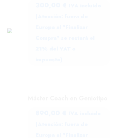
300,00
€
IVA incluido
(Atención: fuera de
Europa al "Finalizar
Compra" se restará el
21% del VAT o
impuesto)
Máster Coach en Geniotipo
890,00
€
IVA incluido
(Atención: fuera de
Europa al "Finalizar